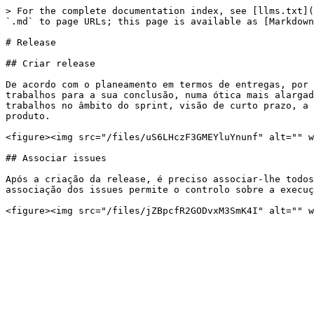
> For the complete documentation index, see [llms.txt](
`.md` to page URLs; this page is available as [Markdown
# Release

## Criar release

De acordo com o planeamento em termos de entregas, por 
trabalhos para a sua conclusão, numa ótica mais alargad
trabalhos no âmbito do sprint, visão de curto prazo, a 
produto.

<figure><img src="/files/uS6LHczF3GMEYluYnunf" alt="" w
## Associar issues

Após a criação da release, é preciso associar-lhe todos
associação dos issues permite o controlo sobre a execuç