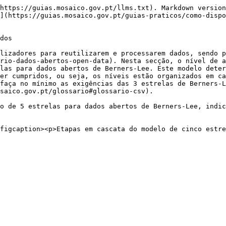
https://guias.mosaico.gov.pt/llms.txt). Markdown version
](https://guias.mosaico.gov.pt/guias-praticos/como-dispo
dos

lizadores para reutilizarem e processarem dados, sendo p
rio-dados-abertos-open-data). Nesta secção, o nível de a
las para dados abertos de Berners-Lee. Este modelo deter
er cumpridos, ou seja, os níveis estão organizados em ca
faça no mínimo as exigências das 3 estrelas de Berners-L
saico.gov.pt/glossario#glossario-csv).

o de 5 estrelas para dados abertos de Berners-Lee, indic
figcaption><p>Etapas em cascata do modelo de cinco estre