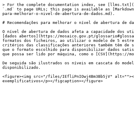
> For the complete documentation index, see [llms.txt](
`.md` to page URLs; this page is available as [Markdown
para-melhorar-o-nivel-de-abertura-de-dados.md).

# Recomendações para melhorar o nível de abertura de da
O nível de abertura de dados afeta a capacidade dos uti
[dados abertos](https://mosaico.gov.pt/glossario#glossa
formatos dos ficheiros, ao utilizar o modelo de 5 estre
critérios das classificações anteriores também têm de s
que o formato escolhido para disponibilizar dados satis
que possa ser lido por máquina, como o [CSV](https://mo
De seguida são ilustrados os níveis em cascata do model
disponibilizado.

<figure><img src="/files/IEfliPnIOwj4Bm3Bb5jV" alt=""><