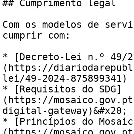
## Cumprimento legal

Com os modelos de servi
cumprir com:

* [Decreto-Lei n.º 49/2
(https://diariodarepubl
lei/49-2024-875899341)

* [Requisitos do SDG]
(https://mosaico.gov.pt
digital-gateway)&#x20;

* [Princípios do Mosaic
(https://mosaico.gov.pt