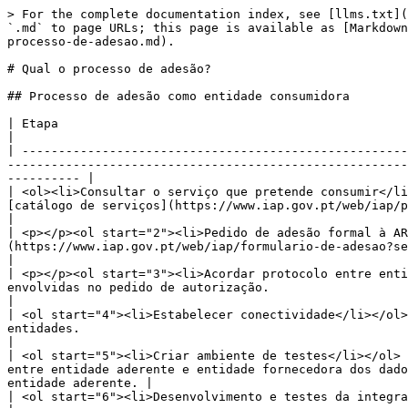
> For the complete documentation index, see [llms.txt](
`.md` to page URLs; this page is available as [Markdown
processo-de-adesao.md).

# Qual o processo de adesão?

## Processo de adesão como entidade consumidora

| Etapa                                                                    | Entidade responsável                           | Descrição    
|

| -----------------------------------------------------
-------------------------------------------------------
---------- |

| <ol><li>Consultar o serviço que pretende consumir</li
[catálogo de serviços](https://www.iap.gov.pt/web/iap/plataforma-de-integracao) está disponível n
|

| <p></p><ol start="2"><li>Pedido de adesão formal à AR
(https://www.iap.gov.pt/web/iap/formulario-de-adesao?serviceId=3) ao serviço.                                                      
|

| <p></p><ol start="3"><li>Acordar protocolo entre enti
envolvidas no pedido de autorização.                                                                                                                                                   
|

| <ol start="4"><li>Estabelecer conectividade</li></ol>
entidades.                                                                                                                                                                        
|

| <ol start="5"><li>Criar ambiente de testes</li></ol> 
entre entidade aderente e entidade fornecedora dos dado
entidade aderente. |

| <ol start="6"><li>Desenvolvimento e testes da integração na PI</li></ol> | Entidade aderente                          