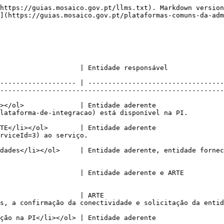
https://guias.mosaico.gov.pt/llms.txt). Markdown version
](https://guias.mosaico.gov.pt/plataformas-comuns-da-adm
                                                                                                                                               
------------------- | ----------------------------------
--------------------------------------------------------
></ol>              | Entidade aderente                 
a PI.                                                                              
TE</li></ol>        | Entidade aderente                 
                                                     
dades</li></ol>     | Entidade aderente, entidade fornec
                    | Entidade aderente e ARTE          
                    | ARTE                              
s, a confirmação da conectividade e solicitação da entid
    | Testes e integração do serviço.                                                                                     