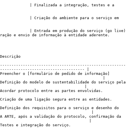
             | Finalizada a integração, testes e a 
             | Criação do ambiente para o serviço em 
             | Entrada em produção do serviço (go live) 
io de informação à entidade aderente.                 
                        
-------------------------------------------------------
------------------------------------- |

Preencher o [formulário de pedido de informação]
                                             |

Definição do modelo de sustentabilidade do serviço pela 
                                     |

                                                                                           
                                                                                                 
Definição dos requisitos para o serviço e desenho do 
                                        |

A ARTE, após a validação do protocolo, confirmação da 
                                       |

                                                                     