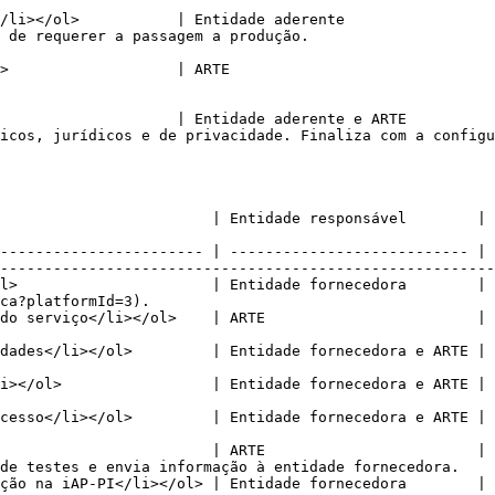
/li></ol>           | Entidade aderente                 
                                                                       
>                   | ARTE                              
                    | Entidade aderente e ARTE          
 jurídicos e de privacidade. Finaliza com a configuração e env
                                                                                                                                                   
----------------------- | --------------------------- | 
--------------------------------------------------------
l>                      | Entidade fornecedora        | 
ca?platformId=3).                                       
do serviço</li></ol>    | ARTE                        | 
                                                        
Acordar protocolo entre as partes envolvidas.                                                                    
 | Criação de uma ligação segura entre as entidades.                                                          
cesso</li></ol>         | Entidade fornecedora e ARTE | 
                                                        
                        | ARTE                        | 
de testes e envia informação à entidade fornecedora.    
tegração do serviço.                                                                                                        