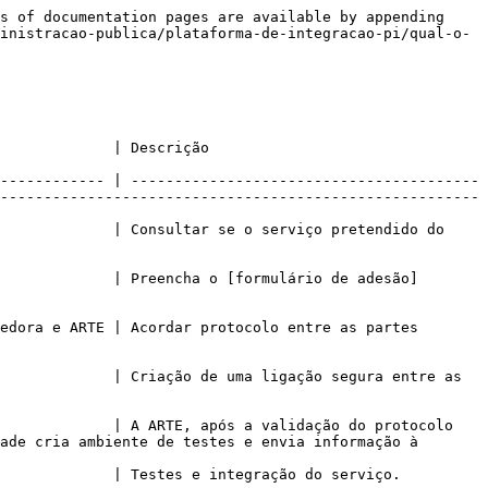
s of documentation pages are available by appending 
inistracao-publica/plataforma-de-integracao-pi/qual-o-
                                                             
------------ | ----------------------------------------
-------------------------------------------------------
             | Consultar se o serviço pretendido do 
             | Preencha o [formulário de adesão]
edora e ARTE | Acordar protocolo entre as partes 
             | Criação de uma ligação segura entre as 
             | A ARTE, após a validação do protocolo 
ade cria ambiente de testes e envia informação à 
                                                                                                     