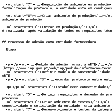
|

| <ol start="7"><li>Requisição de ambiente em produção<
formalização do protocolo, a entidade está em condições de requerer a passagem a produção.                    
|

| <ol start="8"><li>Criar ambiente de produção</li></ol
ambiente de produção.                                                                                                                                                              
|

| <ol start="9"><li>Entrar em produção</li></ol>       
é realizada, após validação de todos os requisitos técnicos,
|

## Processo de adesão como entidade fornecedora

| Etapa                                                                        | Entidade responsável        | Descrição                        
|

| -----------------------------------------------------
-------------------------------------------------------
| <p></p><ol><li>Pedido de adesão formal à ARTE</li></o
(https://www.iap.gov.pt/web/iap/pedido-informacao-tecni
| <ol start="2"><li>Definir modelo de sustentabilidade 
ARTE.                                                  
| <p></p><ol start="3"><li>Acordar protocolo entre entidades</li></ol>         | Entidade fornecedora e ARTE | 
|

| <p></p><ol start="4"><li>Estabelecer conectividade</li></ol>                 | Entidade fornecedora e ARTE
|

| <ol start="5"><li>Definir requisitos e desenho do pro
processo.                                              
| <ol start="6"><li>Criar ambiente de testes</li></ol> 
conectividade e solicitação da entidade, cria ambiente 
| <ol start="7"><li>Desenvolvimento e testes da integração na iAP-PI</li></ol> | Entidade fornecedora        | Testes e in