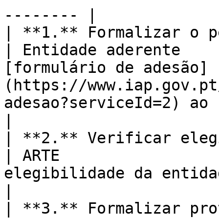
-------- |

| **1.** Formalizar o pedido de ad
| Entidade aderente    
[formulário de adesão]
(https://www.iap.gov.pt
adesao?serviceId=2) ao serviço.                                       
|

| **2.** Verificar elegibilidade        
| ARTE                 
elegibilidade da entidade como beneficiária.                                          
|

| **3.** Formalizar protocol