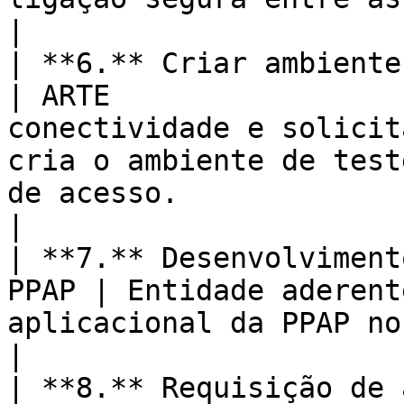
|

| **6.** Criar ambiente de testes      
| ARTE                 
conectividade e solicit
cria o ambiente de test
de acesso.                                               
|

| **7.** Desenvolviment
PPAP | Entidade aderent
aplicacional da PPAP no sistema de informação.                                    
|

| **8.** Requisição de ambient