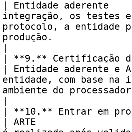
| Entidade aderente    
integração, os testes e
protocolo, a entidade p
produção.                                                             
|

| **9.** Certificação dos mei
| Entidade aderente e A
entidade, com base na i
ambiente do processador.                                                                                  
|

| **10.** Entrar em produção                  
| ARTE                 