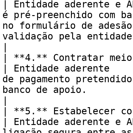
| Entidade aderente e A
é pré-preenchido com ba
no formulário de adesão
validação pela entidade aderente.       
|

| **4.** Contratar meios de pagamen
| Entidade aderente    
de pagamento pretendido
banco de apoio.                                                                                         
|

| **5.** Estabelecer conectividades  
| Entidade aderente e A
ligação segura entre as entidades.                                                                          