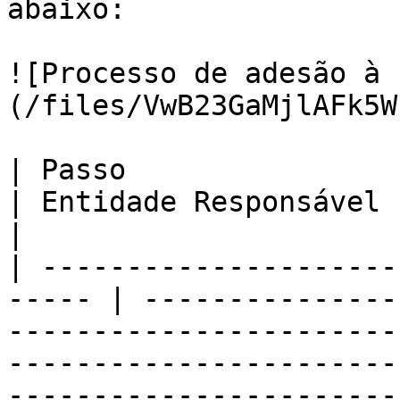
abaixo:

![Processo de adesão à 
(/files/VwB23GaMjlAFk5W
| Passo                                                 
| Entidade Responsável     | Descrição                                                                                     
|

| ---------------------
----- | ---------------
-----------------------
-----------------------
-----------------------