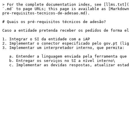
> For the complete documentation index, see [llms.txt](
`.md` to page URLs; this page is available as [Markdown
pre-requisitos-tecnicos-de-adesao.md).

# Quais os pré-requisitos técnicos de adesão?

Caso a entidade pretenda receber os pedidos de forma el
1. Integrar o SI da entidade com a iAP

2. Implementar o conector especificado pelo gov.pt (lig
3. Implementar um interpretador interno, que permita:

   a. Entender a linguagem enviada pela ferramenta que gere os formulários\

   b. Entregar os serviços no SI a nível interno\
