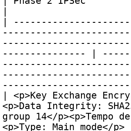
| Phase 2 IPSec                                                                                                                                                          
|

| ---------------------
-----------------------
-----------------------
--------------- | -----
-----------------------
-----------------------
-----------------------
| <p>Key Exchange Encry
<p>Data Integrity: SHA2
group 14</p><p>Tempo de
<p>Type: Main mode</p> 