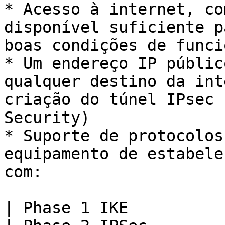
* Acesso à internet, co
disponível suficiente p
boas condições de funci
* Um endereço IP públic
qualquer destino da int
criação do túnel IPsec 
Security)

* Suporte de protocolos
equipamento de estabele
com:

| Phase 1 IKE                                                                                                                                                         